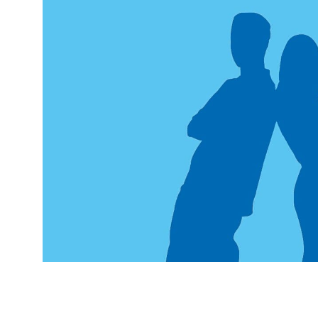
Unsere
Beratungsstelle für Kinder, Jugend
Cham mit Außenstellen in Bad Kötzting
Roding und Waldmünchen
​​​​​​​ bietet Un
Fragen und Problemen, die während der 
Kindern, Jugendlichen und jungen Erwac
Zusammenleben in Familien auftauchen 
Sie steht Ratsuchenden aus der Stadt Ch
Cham offen.
​​​​​​​Unsere Beratung ist vertraulich und k