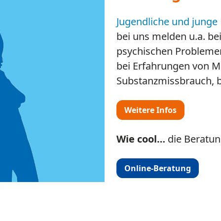
liche und Eltern
in
, Furth im Wald,
terstützung bei allen
Entwicklung von
hsenen und im
können.
am und dem Landkreis
ostenfrei
.