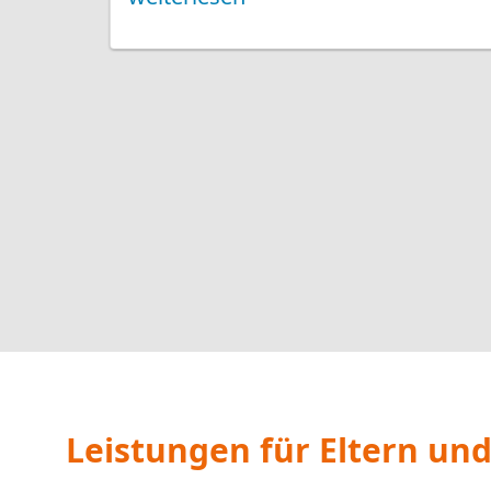
für Eltern, Alleinerziehende, Pflege- und 
zusammengesetzte Familien.
Weitere Infos
Online-Beratung