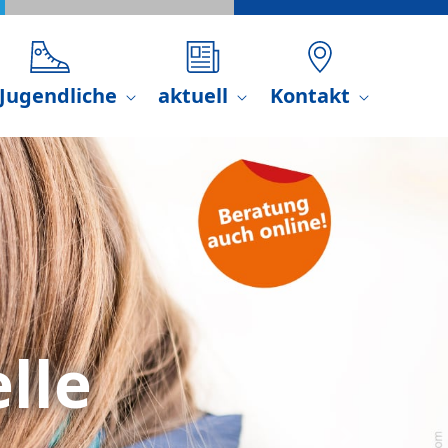
...?
 Jugendliche
aktuell
Kontakt
Next
andkreis Cham:
iche und Eltern
Rat, Hilfe und
or Ort. Auch bei
en sich
Eltern,