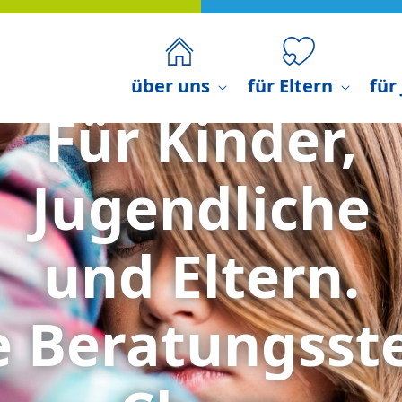
Stress?
geht dir besch
über uns
für Eltern
für
aufstelle in Stadt Cham und L
telle für Kinder, Jugendl
iche
mit Sorgen oder in Lebenskrisen bekommen 
verschiedenen Beratungsangeboten online oder v
 Sorgen rund um die Erziehung der Kinder, könn