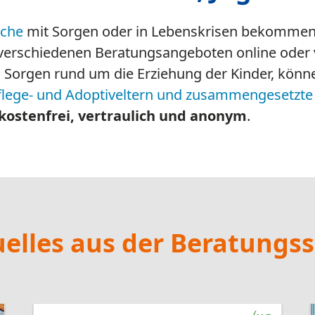
02.08.2026
INFO: Änderung der
Termine des Kurses
"Kinder im Blick"
Ein neuer Kurs "Kinder im Blick"
startet am 16.09.2026 an der
Beratungsstelle.
weiterlesen