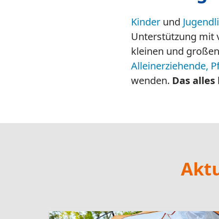
03.08.2026
Schöne Sommerferien!
Wir wünschen allen Kindern,
Jugendlichen und Eltern schöne
und erholsame Sommerferien.
weiterlesen