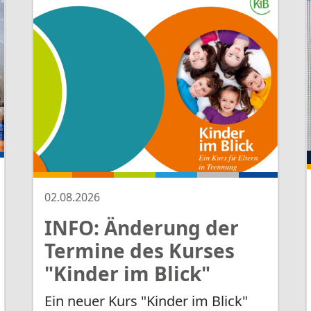
 ihre Kinder
Kleinen, bei
ngen in der Familie
it Säuglingen und
tenfreie Online-Beratung