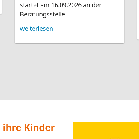
Adoptiveltern oder
Leistungen fü
Jugendliche und jung
bei uns melden u.a. bei
psychischen Problemen,