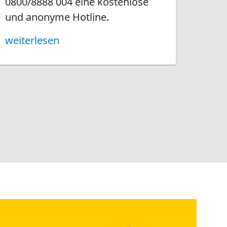
r Jugendliche
e Erwachsenen
können sich selbstständig
 Stress in der Schule, bei familiären oder
 bei Schwierigkeiten mit Gleichaltrigen,