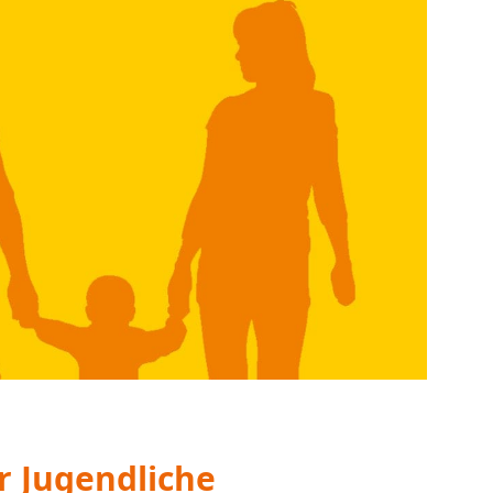
issbrauch und Gewalt, bei
, bei Stress in der Pubertät usw.
 gibt es auch digital.