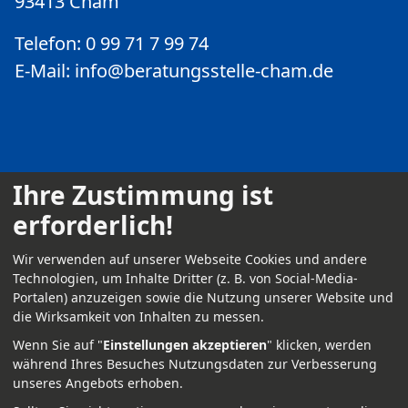
93413 Cham
Telefon: 0 99 71 7 99 74
E-Mail:
info@beratungsstelle-cham.de
Ihre Zustimmung ist
erforderlich!
Kontakt
Wir verwenden auf unserer Webseite Cookies und andere
Impressum
Technologien, um Inhalte Dritter (z. B. von Social-Media-
Portalen) anzuzeigen sowie die Nutzung unserer Website und
Datenschutz
die Wirksamkeit von Inhalten zu messen.
Anmelden
Wenn Sie auf "
Einstellungen akzeptieren
" klicken, werden
während Ihres Besuches Nutzungsdaten zur Verbesserung
unseres Angebots erhoben.